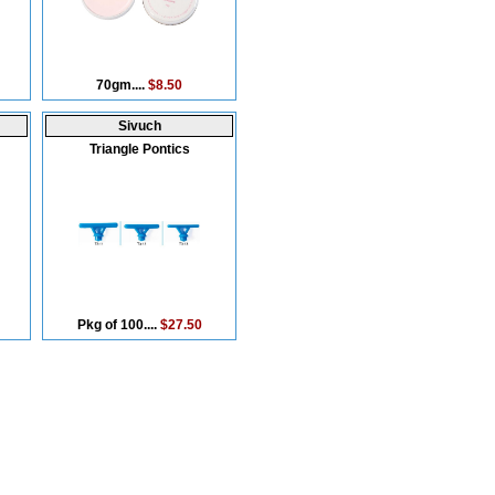
70gm....
$8.50
Sivuch
Triangle Pontics
Pkg of 100....
$27.50