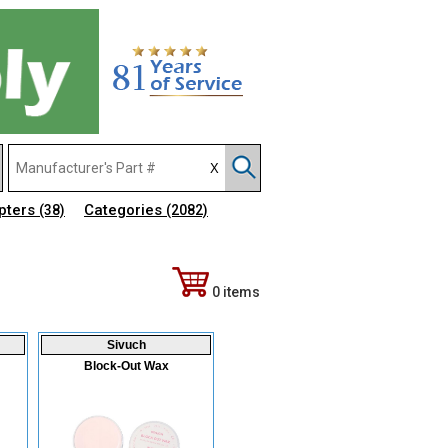
pters
Categories
(38)
(2082)
0 items
Sivuch
Block-Out Wax