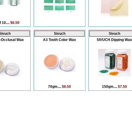
 10....
$6.50
Sivuch
Sivuch
Sivuch
-Occlusal Wax
A3 Tooth Color Wax
SIVUCH Dipping Wax
70gm....
$6.50
150gm....
$7.50