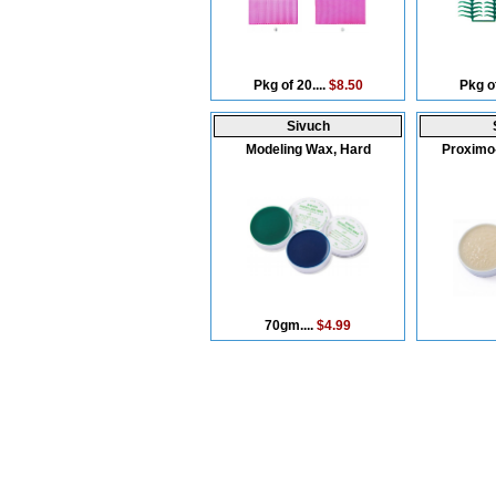
Pkg of 20....
$8.50
Pkg of
Sivuch
Modeling Wax, Hard
Proximo
70gm....
$4.99